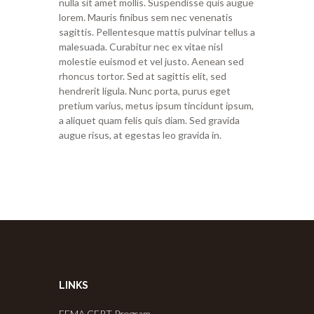
nulla sit amet mollis. Suspendisse quis augue
lorem. Mauris finibus sem nec venenatis
sagittis. Pellentesque mattis pulvinar tellus a
malesuada. Curabitur nec ex vitae nisl
molestie euismod et vel justo. Aenean sed
rhoncus tortor. Sed at sagittis elit, sed
hendrerit ligula. Nunc porta, purus eget
pretium varius, metus ipsum tincidunt ipsum,
a aliquet quam felis quis diam. Sed gravida
augue risus, at egestas leo gravida in.
LINKS
FEMA CERT Program