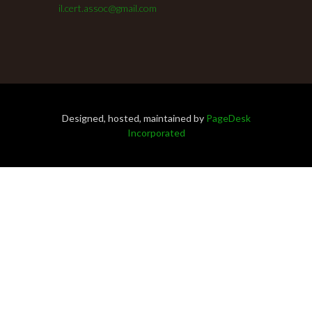
il.cert.assoc@gmail.com
Designed, hosted, maintained by
PageDesk
Incorporated