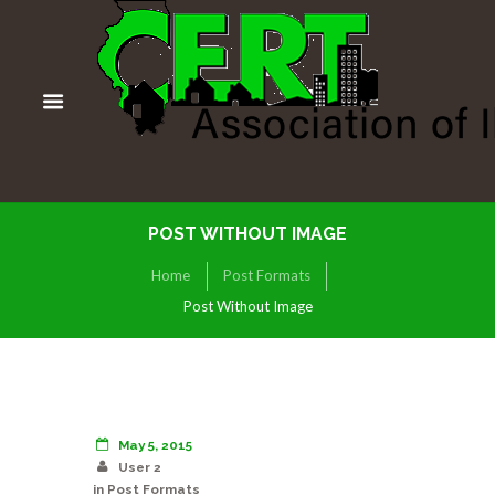
POST WITHOUT IMAGE
Home
Post Formats
Post Without Image
May 5, 2015
User 2
in
Post Formats