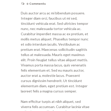
0
Comments
Duis auctor arcu ac mi bibendum posuere.
Integer diam orci, faucibus ut mi sed,
tincidunt vehicula erat. Sed ultricies tempor
nunc, nec malesuada tortor vehicula ac.
Curabitur imperdiet massa ac ex pretium, et
mollis metus aliquet. Phasellus tempor nunc
et odio interdum iaculis. Vestibulum ac
pretium erat. Maecenas sollicitudin sagittis
tellus at malesuada. Mauris eget maximus
elit. Proin feugiat tellus vitae aliquet mattis.
Vivamus porta massa lacus, quis venenatis
felis elementum et. Sed eu mauris auctor,
auctor erat a, molestie lacus. Praesent
cursus dignissim hendrerit. Ut tincidunt
elementum diam, eget pretium est. Integer
laoreet felis a magna cursus semper.
Nam efficitur turpis at nibh aliquet, sed
viverra felis accumsan. Curabitur lacinia vitae