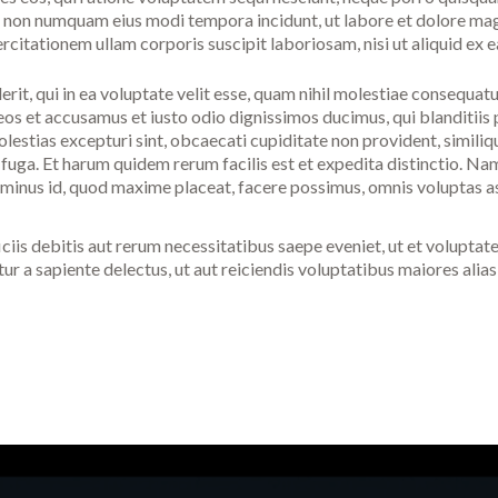
quia non numquam eius modi tempora incidunt, ut labore et dolore 
rcitationem ullam corporis suscipit laboriosam, nisi ut aliquid e
rit, qui in ea voluptate velit esse, quam nihil molestiae consequatu
 eos et accusamus et iusto odio dignissimos ducimus, qui blanditii
lestias excepturi sint, obcaecati cupiditate non provident, similiqu
 fuga. Et harum quidem rerum facilis est et expedita distinctio. N
o minus id, quod maxime placeat, facere possimus, omnis voluptas 
is debitis aut rerum necessitatibus saepe eveniet, ut et voluptate
ur a sapiente delectus, ut aut reiciendis voluptatibus maiores alia