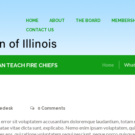
HOME
ABOUT
THE BOARD
MEMBERSH
CONTACT US
N TEACH FIRE CHIEFS
Home
What 
edesk
0
Comments
us error sit voluptatem accusantium doloremque laudantium, totam 
eatae vitae dicta sunt, explicabo. Nemo enim ipsam voluptatem, quia
es eos, qui ratione voluptatem sequi nesciunt, neque porro quisquam