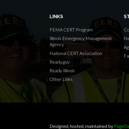
LINKS
S
FEMA CERT Program
Co
Illinois Emergency Management
Ne
Agency
Ag
National CERT Association
Fa
Ready.gov
Ready Illinois
Other Links
Designed, hosted, maintained by
PageDe