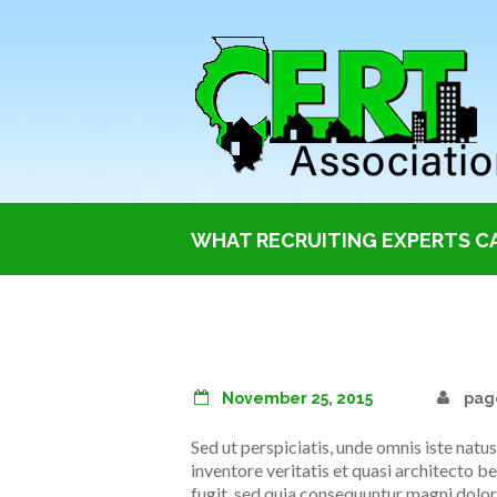
WHAT RECRUITING EXPERTS CA
November 25, 2015
pag
Sed ut perspiciatis, unde omnis iste nat
inventore veritatis et quasi architecto b
fugit, sed quia consequuntur magni dolor