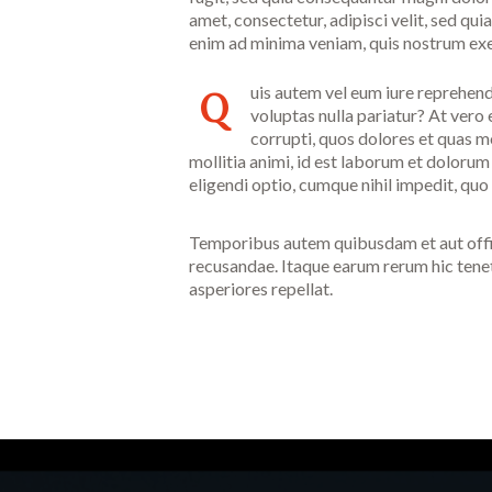
amet, consectetur, adipisci velit, sed 
enim ad minima veniam, quis nostrum exe
uis autem vel eum iure reprehende
Q
voluptas nulla pariatur? At vero
corrupti, quos dolores et quas mo
mollitia animi, id est laborum et dolorum
eligendi optio, cumque nihil impedit, qu
Temporibus autem quibusdam et aut offici
recusandae. Itaque earum rerum hic tenet
asperiores repellat.