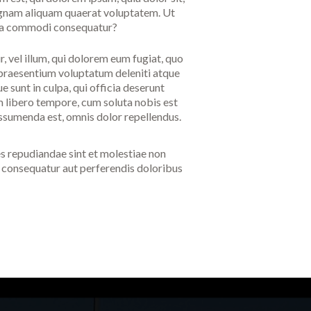
magnam aliquam quaerat voluptatem. Ut
x ea commodi consequatur?
r, vel illum, qui dolorem eum fugiat, quo
s praesentium voluptatum deleniti atque
e sunt in culpa, qui officia deserunt
am libero tempore, cum soluta nobis est
assumenda est, omnis dolor repellendus.
s repudiandae sint et molestiae non
s consequatur aut perferendis doloribus