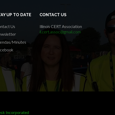
TAY UP TO DATE
CONTACT US
ntact Us
Illinois CERT Association
il.cert.assoc@gmail.com
wsletter
endas/Minutes
cebook
sk Incorporated